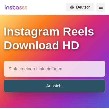
Deutsch
×
Instagram Reels
Download HD
Aussicht